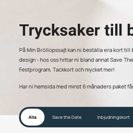
Trycksaker till 
På Min Bröllopssajt kan ni beställa era kort ti
design - hos oss hittar ni bland annat Save Th
Festprogram, Tackkort och mycket mer!
Har ni hemsida med minst 6 månaders paket får 
Alla
Save the Date
Inbjudningskort