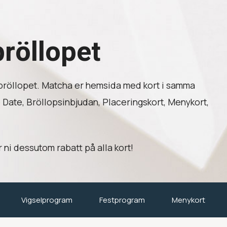
bröllopet
ll bröllopet. Matcha er hemsida med kort i samma
e Date, Bröllopsinbjudan, Placeringskort, Menykort,
ni dessutom rabatt på alla kort!
Vigselprogram
Festprogram
Menykort