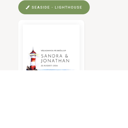
SEASIDE - LIGHTHOUSE
Inbjudningskort
A6 Stående, 2 sidor
28 kr/st