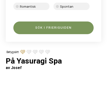
Romantisk
Spontan
Betygsätt
På Yasuragi Spa
av Josef
Exklusiv
Romantisk
Jag hade i hemlighet checkat in mig och min tjej på
Yasuragi Spa Hasseludden. Jag hade bokat varsin
massage på eftermiddagen och sedan avslutades
kvällen med en lyxig middag. Lagom till efterrätten